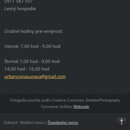
0911 587 597
Lesný hospodár
Úradné hodiny pre verejnosť.
Utorok: 7,00 hod - 9,00 hod
Štvrtok 7,00 hod - 9,00 hod
14,00 hod - 16,00 hod
urbarvys
nasunava
@gmail.c
om
Fotografia použitá podľa Creative Commons SheldonPhotography
Vytvorené službou
Webnode
Zobraziť:
Mobilnú verziu
|
Štandardnú verziu