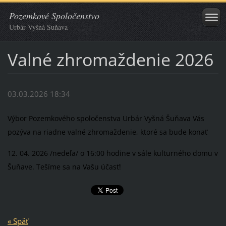
Pozemkové Spoločenstvo
Urbár Vyšná Šuňava
Valné zhromaždenie 2026
03.03.2026 18:34
Výbor Pozemkového spoločenstva Urbár Vyšná Šuňava Vás
pozýva na riadne valné zhromaždenie, ktoré sa bude konať
12. 04. 2026 /nedeľa/ o 16:00 hodine v sále kulturného domu v
Šuňave.
Tešíme sa na Vašu účasť!
« Späť