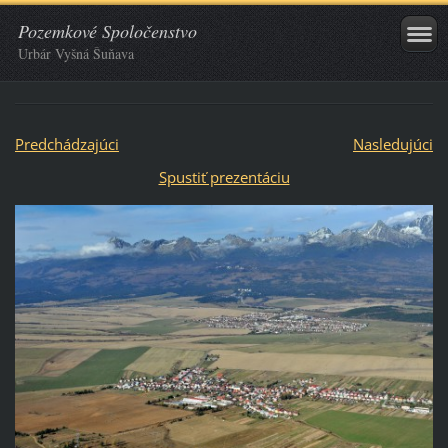
Pozemkové Spoločenstvo
Urbár Vyšná Šuňava
Predchádzajúci
Nasledujúci
Spustiť prezentáciu