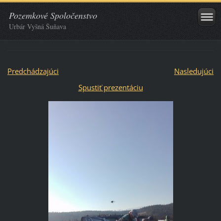
Pozemkové Spoločenstvo
Urbár Vyšná Šuňava
Predchádzajúci
Nasledujúci
Spustiť prezentáciu