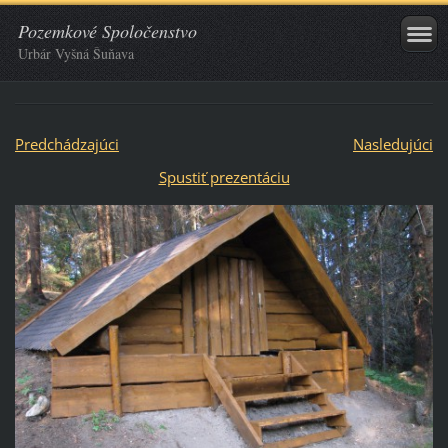
Pozemkové Spoločenstvo
Urbár Vyšná Šuňava
Predchádzajúci
Nasledujúci
Spustiť prezentáciu