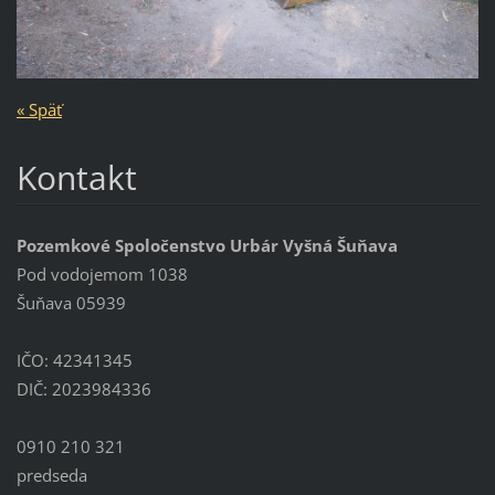
« Späť
Kontakt
Pozemkové Spoločenstvo Urbár Vyšná Šuňava
Pod vodojemom 1038
Šuňava 05939
IČO: 42341345
DIČ: 2023984336
0910 210 321
predseda