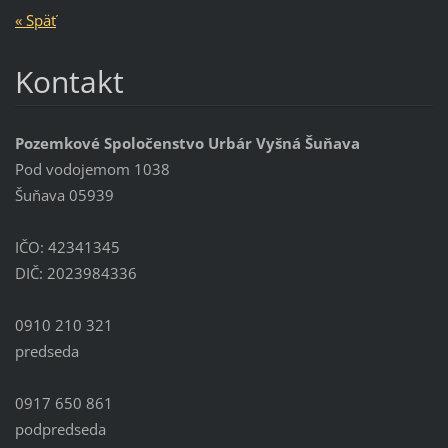
« Späť
Kontakt
Pozemkové Spoločenstvo Urbár Vyšná Šuňava
Pod vodojemom 1038
Šuňava 05939
IČO: 42341345
DIČ: 2023984336
0910 210 321
predseda
0917 650 861
podpredseda