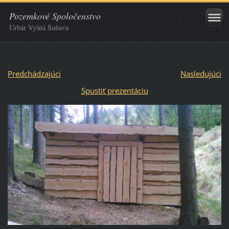
Pozemkové Spoločenstvo
Urbár Vyšná Šuňava
Predchádzajúci
Nasledujúci
Spustiť prezentáciu